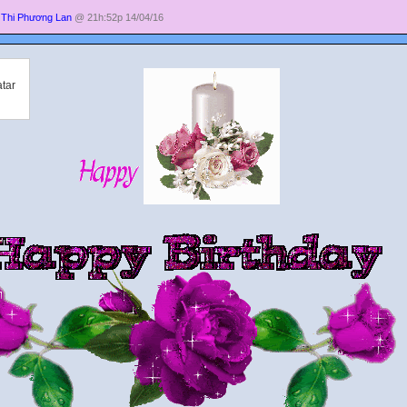
Thi Phương Lan
@ 21h:52p 14/04/16