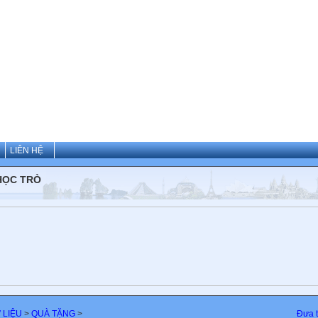
LIÊN HỆ
HỌC TRÒ
 LIỆU
>
QUÀ TẶNG
>
Đưa t