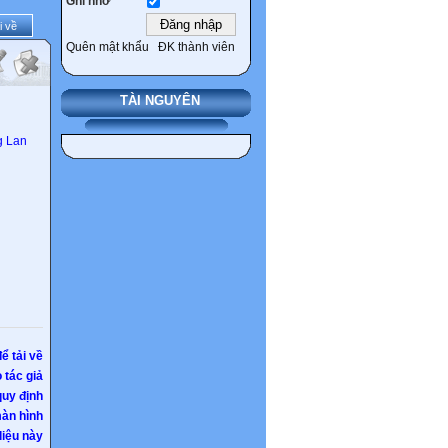
Ghi nhớ
i về
Quên mật khẩu
ĐK thành viên
TÀI NGUYÊN
g Lan
ể tải về
 tác giả
quy định
àn hình
iệu này