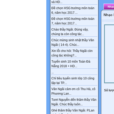
và HD...
Nhạc
Đề chọn HSG trường môn toán
6, năm học 2017....
Nhạc 
Đề chọn HSG trường môn toán
7, năm học 2017...
Chào thầy Ngãi. Đúng vậy,
chúng ta còn công tác...
Chúc mừng sinh nhật thầy Văn
Ngãi ( 14-4). Chúc...
Xin lỗi cho hỏi: Thầy Ngãi còn
công tác không?...
Tuyển sinh 10 môn Toán Đà
Nẵng 2018 + HD...
...
Chỉ tiêu tuyển sinh lớp 10 công
lập tại TP....
Văn Ngãi cảm ơn cô Thu Hà, cô
Số lượt
Phương Lan...
Tươi Nguyễn đến thăm thầy Văn
Ngãi. Chúc thầy luôn...
Ghé thăm thầy Văn Ngãi. P.Lan