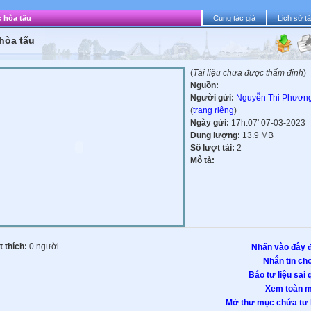
 hòa tấu
Cùng tác giả
Lịch sử tả
hòa tấu
(
Tài liệu chưa được thẩm định
)
Nguồn:
Người gửi:
Nguyễn Thi Phươn
(
trang riêng
)
Ngày gửi:
17h:07' 07-03-2023
Dung lượng:
13.9 MB
Số lượt tải:
2
Mô tả:
 thích:
0 người
Nhấn vào đây đ
Nhắn tin cho
Báo tư liệu sai 
Xem toàn m
Mở thư mục chứa tư l