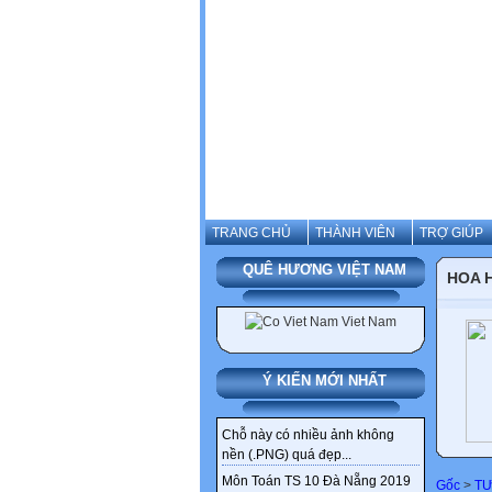
TRANG CHỦ
THÀNH VIÊN
TRỢ GIÚP
QUÊ HƯƠNG VIỆT NAM
HOA 
Ý KIẾN MỚI NHẤT
Chỗ này có nhiều ảnh không
nền (.PNG) quá đẹp...
Môn Toán TS 10 Đà Nẵng 2019
Gốc
>
TƯ